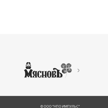
© ООО ”НПО ИМПУЛЬС”